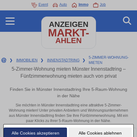
Event
Auto
Immo
Job
ANZEIGEN
MARKT-
AHLEN
5-ZIMMER-WOHNUNG-
❯
IMMOBILIEN
❯
INNENSTADTRING
❯
MIETEN
5-Zimmer-Wohnung mieten Münster Innenstadtring –
Fünfzimmerwohnung mieten auch von privat
Finden Sie in Münster Innenstadtring Ihre 5-Raum-Wohnung
in der Nähe
Sie möchten in Münster Innenstadtring eine attraktive 5-Zimmer-
Wohnung mieten! Unter privaten Anbietern und Wohnungsunternehmen
aus Münster Innenstadtring finden Sie Ihre Fünfzimmerwohnung. Mit ein
paar Klicks zu Ihrer 5-Raum-Wohnung in der Nähe.
Alle Cookies akzeptieren
Alle Cookies ablehnen
Leider konnten wir derzeit keine passenden Objekte finden. Schauen Sie