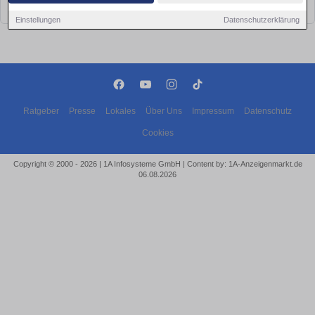
bald wieder vorbei!
Einstellungen
Datenschutzerklärung
Ratgeber
Presse
Lokales
Über Uns
Impressum
Datenschutz
Cookies
Copyright © 2000 - 2026 | 1A Infosysteme GmbH | Content by: 1A-Anzeigenmarkt.de
06.08.2026