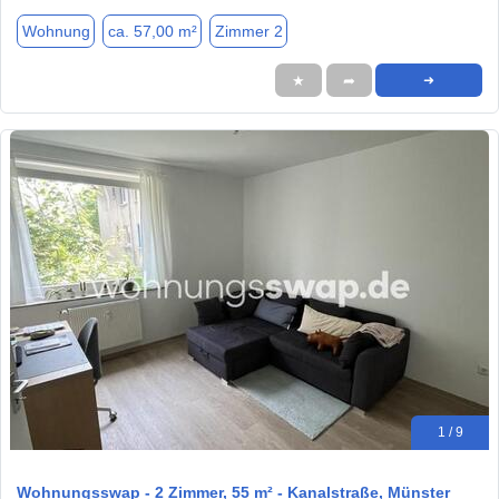
Wohnung
ca. 57,00 m²
Zimmer 2
★
➦
➜
1 / 9
Wohnungsswap - 2 Zimmer, 55 m² - Kanalstraße, Münster