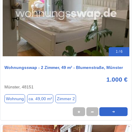
1 / 6
Wohnungsswap - 2 Zimmer, 49 m² - Blumenstraße, Münster
1.000 €
Münster, 48151
Wohnung
ca. 49,00 m²
Zimmer 2
★
➦
➜