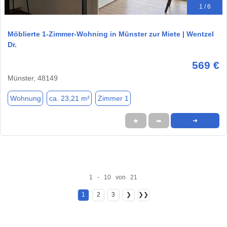
1 / 6
Möblierte 1-Zimmer-Wohning in Münster zur Miete | Wentzel
Dr.
569 €
Münster, 48149
Wohnung
ca. 23,21 m²
Zimmer 1
★
➦
➜
1 - 10 von 21
1
2
3
❯
❯❯