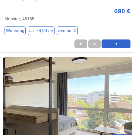
690 €
Münster, 48165
Wohnung
ca. 78,00 m²
Zimmer 3
★
➦
➜