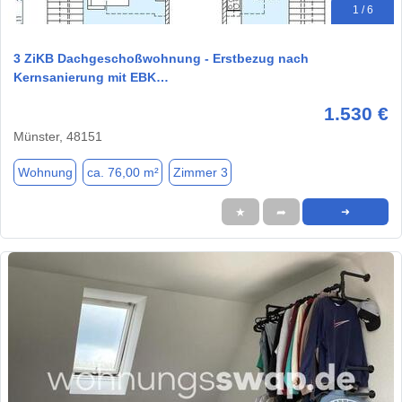
1 / 6
3 ZiKB Dachgeschoßwohnung - Erstbezug nach
Kernsanierung mit EBK…
1.530 €
Münster, 48151
Wohnung
ca. 76,00 m²
Zimmer 3
★
➦
➜