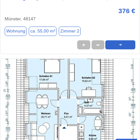
376 €
Münster, 48147
Wohnung
ca. 55,00 m²
Zimmer 2
★
➦
➜