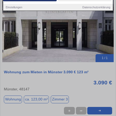
Einstellungen
Datenschutzerklärung
1 / 1
Wohnung zum Mieten in Münster 3.090 € 123 m²
3.090 €
Münster, 48147
Wohnung
ca. 123,00 m²
Zimmer 3
★
➦
➜