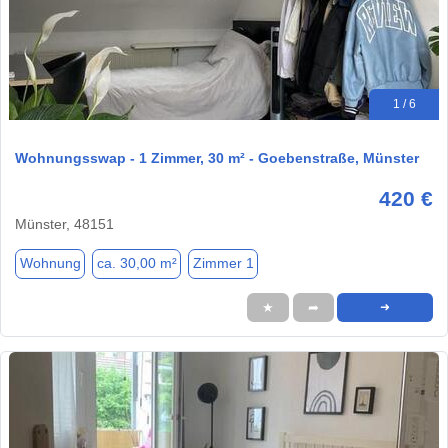
1 / 6
Wohnungsswap - 1 Zimmer, 30 m² - Goebenstraße, Münster
420 €
Münster, 48151
Wohnung
ca. 30,00 m²
Zimmer 1
★
➦
➜