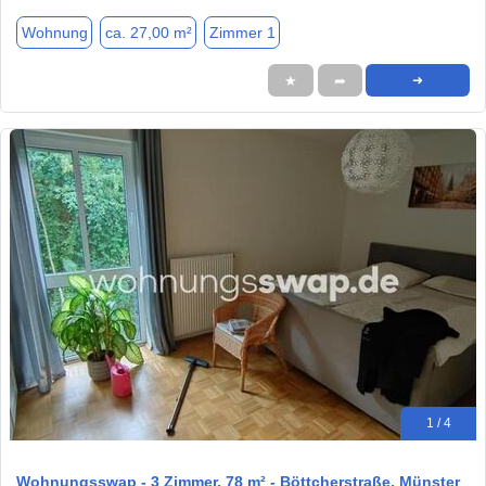
Wohnung
ca. 27,00 m²
Zimmer 1
★
➦
➜
1 / 4
Wohnungsswap - 3 Zimmer, 78 m² - Böttcherstraße, Münster