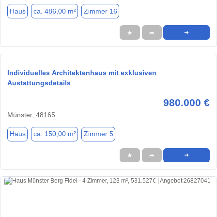
Haus
ca. 486,00 m²
Zimmer 16
★
➦
➜
Individuelles Architektenhaus mit exklusiven
Austattungsdetails
980.000 €
Münster, 48165
Haus
ca. 150,00 m²
Zimmer 5
★
➦
➜