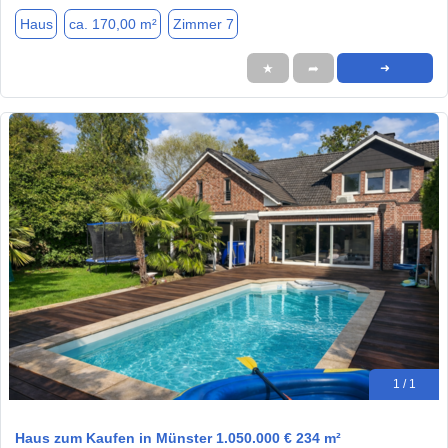
Haus
ca. 170,00 m²
Zimmer 7
★
➦
➜
1 / 1
Haus zum Kaufen in Münster 1.050.000 € 234 m²