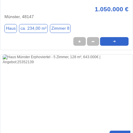
1.050.000 €
Münster, 48147
Haus
ca. 234,00 m²
Zimmer 8
★
➦
➜