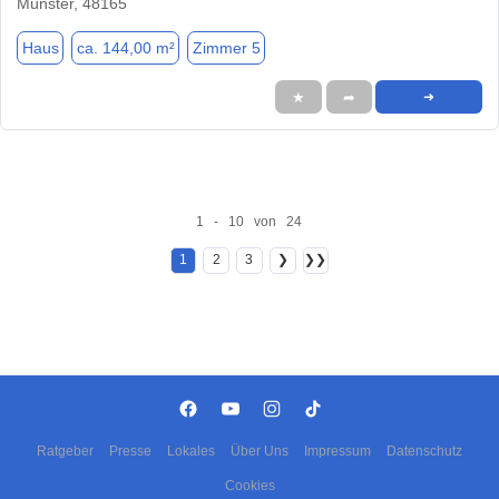
Münster, 48165
Haus
ca. 144,00 m²
Zimmer 5
★
➦
➜
1 - 10 von 24
1
2
3
❯
❯❯
Ratgeber
Presse
Lokales
Über Uns
Impressum
Datenschutz
Cookies