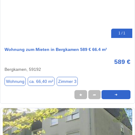
1 / 1
Wohnung zum Mieten in Bergkamen 589 € 66.4 m²
589 €
Bergkamen, 59192
Wohnung
ca. 66,40 m²
Zimmer 3
★
➦
➜