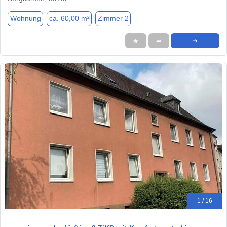
Wohnung
ca. 60,00 m²
Zimmer 2
★
➦
➜
1 / 16