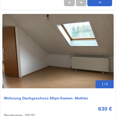
★
➦
➜
1 / 9
Wohnung Dachgeschoss 60qm Kamen- Methler
630 €
Bergkamen, 59192