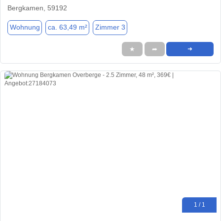
Bergkamen, 59192
Wohnung
ca. 63,49 m²
Zimmer 3
★
➦
➜
1 / 1