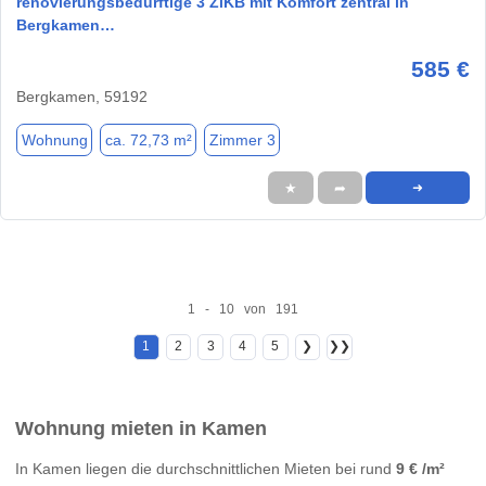
renovierungsbedürftige 3 ZiKB mit Komfort zentral in
Bergkamen…
585 €
Bergkamen, 59192
Wohnung
ca. 72,73 m²
Zimmer 3
★
➦
➜
1 - 10 von 191
1
2
3
4
5
❯
❯❯
Wohnung mieten in Kamen
In Kamen liegen die durchschnittlichen Mieten bei rund
9 € /m²