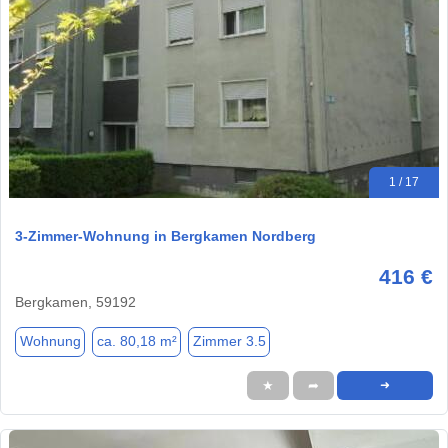
1 / 17
3-Zimmer-Wohnung in Bergkamen Nordberg
416 €
Bergkamen, 59192
Wohnung
ca. 80,18 m²
Zimmer 3.5
★
➦
➜