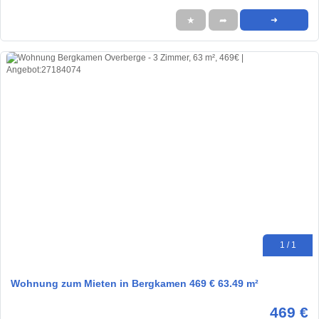
★
➦
➜
1 / 1
Wohnung zum Mieten in Bergkamen 469 € 63.49 m²
469 €