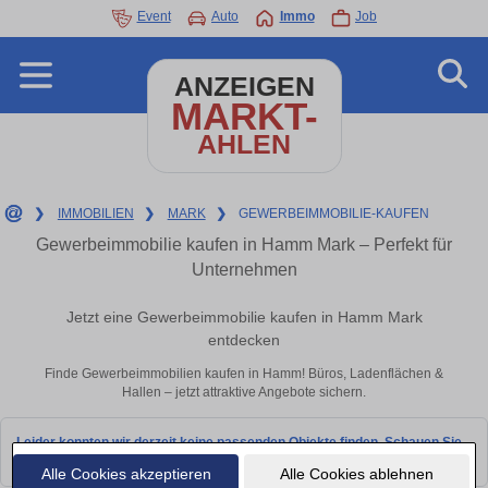
Event
Auto
Immo
Job
ANZEIGEN
MARKT-
AHLEN
❯
IMMOBILIEN
❯
MARK
❯
GEWERBEIMMOBILIE-KAUFEN
Gewerbeimmobilie kaufen in Hamm Mark – Perfekt für
Unternehmen
Jetzt eine Gewerbeimmobilie kaufen in Hamm Mark
entdecken
Finde Gewerbeimmobilien kaufen in Hamm! Büros, Ladenflächen &
Hallen – jetzt attraktive Angebote sichern.
Leider konnten wir derzeit keine passenden Objekte finden. Schauen Sie
bald wieder vorbei!
Alle Cookies akzeptieren
Alle Cookies ablehnen