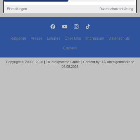
Einstellungen
Datenschutzerklärung
Ratgeber
Presse
Lokales
Über Uns
Impressum
Datenschutz
Cookies
Copyright © 2000 - 2026 | 1A Infosysteme GmbH | Content by: 1A-Anzeigenmarkt.de
09.08.2026