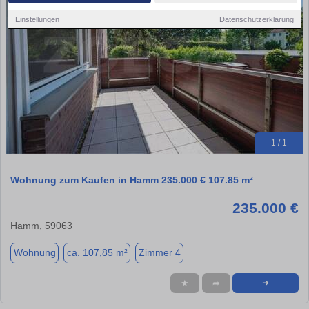
Einstellungen
Datenschutzerklärung
1 / 1
Wohnung zum Kaufen in Hamm 235.000 € 107.85 m²
235.000 €
Hamm, 59063
Wohnung
ca. 107,85 m²
Zimmer 4
★
➦
➜