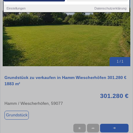
Einstellungen
Datenschutzerklärung
1 / 1
Grundstück zu verkaufen in Hamm Wiescherhöfen 301.280 €
1883 m²
301.280 €
Hamm / Wiescherhöfen, 59077
Grundstück
★
➦
➜