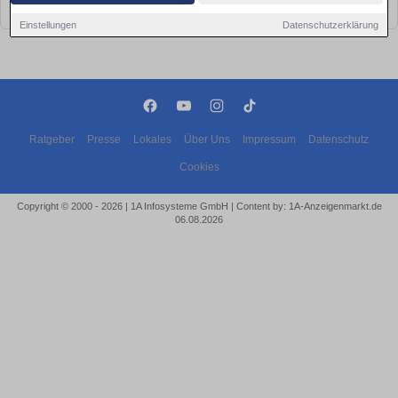
bald wieder vorbei!
Einstellungen
Datenschutzerklärung
Ratgeber
Presse
Lokales
Über Uns
Impressum
Datenschutz
Cookies
Copyright © 2000 - 2026 | 1A Infosysteme GmbH | Content by: 1A-Anzeigenmarkt.de
06.08.2026