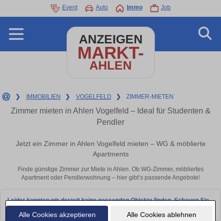
Event
Auto
Immo
Job
ANZEIGEN
MARKT-
AHLEN
❯
IMMOBILIEN
❯
VOGELFELD
❯
ZIMMER-MIETEN
Zimmer mieten in Ahlen Vogelfeld – Ideal für Studenten &
Pendler
Jetzt ein Zimmer in Ahlen Vogelfeld mieten – WG & möblierte
Apartments
Finde günstige Zimmer zur Miete in Ahlen. Ob WG-Zimmer, möbliertes
Apartment oder Pendlerwohnung – hier gibt’s passende Angebote!
Leider konnten wir derzeit keine passenden Objekte finden. Schauen Sie
bald wieder vorbei!
Alle Cookies akzeptieren
Alle Cookies ablehnen