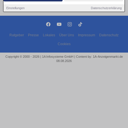
Einstellungen
Datenschutzerklärung
Ratgeber
Presse
Lokales
Über Uns
Impressum
Datenschutz
Cookies
Copyright © 2000 - 2026 | 1A Infosysteme GmbH | Content by: 1A-Anzeigenmarkt.de
08.08.2026