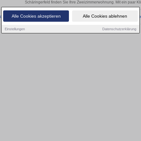
Schäringerfeld finden Sie Ihre Zweizimmerwohnung. Mit ein paar K
Alle Cookies akzeptieren
Alle Cookies ablehnen
onnten wir derzeit keine passenden Objekte finden. Schauen Sie bald wieder vo
Einstellungen
Datenschutzerklärung