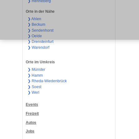
❯ Henneberg
Orte in der Nähe
❯ Ahlen
❯ Beckum
❯ Sendenhorst
❯ Oelde
❯ Drensteinfurt
❯ Warendorf
Orte im Umkreis
❯ Münster
❯ Hamm
❯ Rheda-Wiedenbrück
❯ Soest
❯ Werl
Events
Freizeit
Autos
Jobs