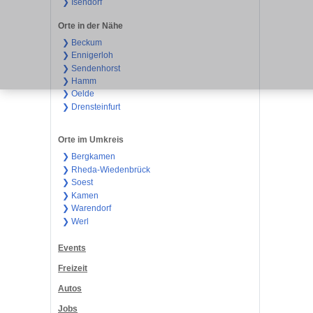
❯ Isendorf
Orte in der Nähe
❯ Beckum
❯ Ennigerloh
❯ Sendenhorst
❯ Hamm
❯ Oelde
❯ Drensteinfurt
Orte im Umkreis
❯ Bergkamen
❯ Rheda-Wiedenbrück
❯ Soest
❯ Kamen
❯ Warendorf
❯ Werl
Events
Freizeit
Autos
Jobs