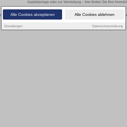
Kapitalanlage oder zur Vermietung – hier finden Sie Ihre Immobi
Alle Cookies akzeptieren
Alle Cookies ablehnen
onnten wir derzeit keine passenden Objekte finden. Schauen Sie bald wieder vo
Einstellungen
Datenschutzerklärung