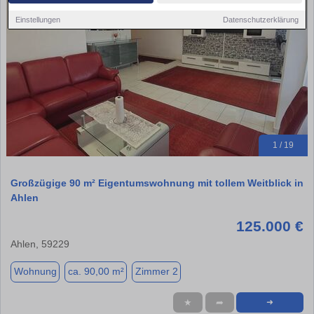
Einstellungen
Datenschutzerklärung
1 / 19
Großzügige 90 m² Eigentumswohnung mit tollem Weitblick in
Ahlen
125.000 €
Ahlen, 59229
Wohnung
ca. 90,00 m²
Zimmer 2
★
➦
➜