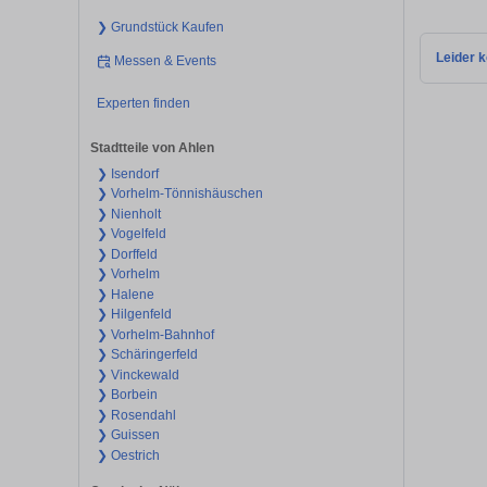
❯ Grundstück Kaufen
Leider k
Messen & Events
Experten finden
Stadtteile von Ahlen
❯ Isendorf
❯ Vorhelm-Tönnishäuschen
❯ Nienholt
❯ Vogelfeld
❯ Dorffeld
❯ Vorhelm
❯ Halene
❯ Hilgenfeld
❯ Vorhelm-Bahnhof
❯ Schäringerfeld
❯ Vinckewald
❯ Borbein
❯ Rosendahl
❯ Guissen
❯ Oestrich