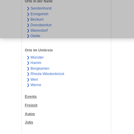
Orte in der Nähe
❯ Sendenhorst
❯ Ennigerloh
❯ Beckum
❯ Drensteinfurt
❯ Warendorf
❯ Oelde
Orte im Umkreis
❯ Münster
❯ Hamm
❯ Bergkamen
❯ Rheda-Wiedenbrück
❯ Werl
❯ Werne
Events
Freizeit
Autos
Jobs