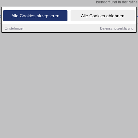
Isendorf und in der Nähe
Alle Cookies akzeptieren
Alle Cookies ablehnen
onnten wir derzeit keine passenden Objekte finden. Schauen Sie bald wieder vo
Einstellungen
Datenschutzerklärung