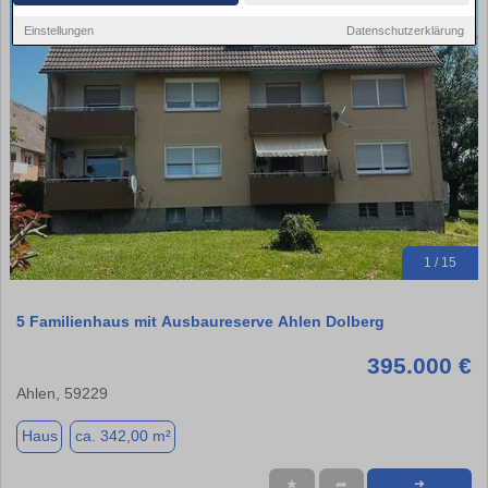
Einstellungen
Datenschutzerklärung
1 / 15
5 Familienhaus mit Ausbaureserve Ahlen Dolberg
395.000 €
Ahlen, 59229
Haus
ca. 342,00 m²
★
➦
➜