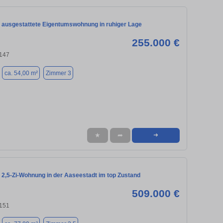
 ausgestattete Eigentumswohnung in ruhiger Lage
255.000 €
8147
ca. 54,00 m²
Zimmer 3
★
➦
➜
 2,5-Zi-Wohnung in der Aaseestadt im top Zustand
509.000 €
8151