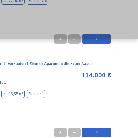
ca. 77,00 m²
Zimmer 2.5
★
➦
➜
frei - Verkaufen 1 Zimmer Apartment direkt am Aasee
114.000 €
8151
ca. 16,55 m²
Zimmer 1
★
➦
➜