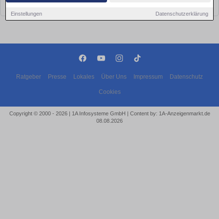
bald wieder vorbei!
Einstellungen
Datenschutzerklärung
Ratgeber
Presse
Lokales
Über Uns
Impressum
Datenschutz
Cookies
Copyright © 2000 - 2026 | 1A Infosysteme GmbH | Content by: 1A-Anzeigenmarkt.de
08.08.2026