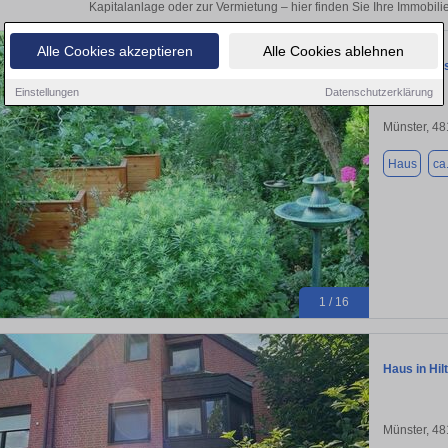
Kapitalanlage oder zur Vermietung – hier finden Sie Ihre Immobili
Alle Cookies akzeptieren
Alle Cookies ablehnen
Reihenhaus 
Einstellungen
Datenschutzerklärung
Münster, 4
Haus
ca
1 / 16
Haus in Hil
Münster, 4