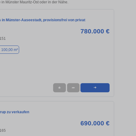
e in Münster Mauritz-Ost oder in der Nähe.
in Münster-Aaseestadt, provisionsfrei von privat
780.000 €
8151
. 100,00 m²
★
➦
➜
trup zu verkaufen
690.000 €
8165