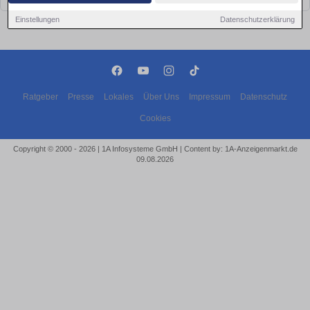
Einstellungen
Datenschutzerklärung
Ratgeber
Presse
Lokales
Über Uns
Impressum
Datenschutz
Cookies
Copyright © 2000 - 2026 | 1A Infosysteme GmbH | Content by: 1A-Anzeigenmarkt.de
09.08.2026