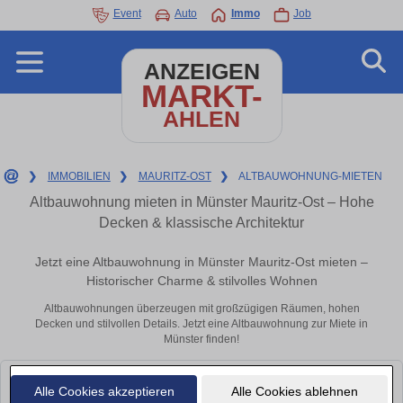
Event
Auto
Immo
Job
ANZEIGEN
MARKT-
AHLEN
❯
IMMOBILIEN
❯
MAURITZ-OST
❯
ALTBAUWOHNUNG-MIETEN
Altbauwohnung mieten in Münster Mauritz-Ost – Hohe
Decken & klassische Architektur
Jetzt eine Altbauwohnung in Münster Mauritz-Ost mieten –
Historischer Charme & stilvolles Wohnen
Altbauwohnungen überzeugen mit großzügigen Räumen, hohen
Decken und stilvollen Details. Jetzt eine Altbauwohnung zur Miete in
Münster finden!
Leider konnten wir derzeit keine passenden Objekte finden. Schauen Sie
Alle Cookies akzeptieren
Alle Cookies ablehnen
bald wieder vorbei!