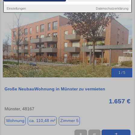
Einstellungen
Datenschutzerklärung
1 / 5
Große NeubauWohnung in Münster zu vermieten
1.657 €
Münster, 48167
Wohnung
ca. 110,48 m²
Zimmer 5
★
➦
➜