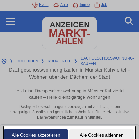
Event
Auto
Immo
Job
ANZEIGEN
MARKT-
AHLEN
DACHGESCHOSSWOHNUNG-
❯
IMMOBILIEN
❯
KUHVIERTEL
❯
KAUFEN
Dachgeschosswohnung kaufen in Münster Kuhviertel –
Wohnen über den Dächern der Stadt
Jetzt eine Dachgeschosswohnung in Münster Kuhviertel
kaufen – Helle & einzigartige Wohnungen
Dachgeschosswohnungen überzeugen mit viel Licht, einem
einzigartigen Ausblick und gemütlichem Wohnflair. Finde jetzt exklusive
Dachwohnungen zum Kauf in Münster.
Leider konnten wir derzeit keine passenden Objekte finden. Schauen Sie
Alle Cookies akzeptieren
Alle Cookies ablehnen
bald wieder vorbei!