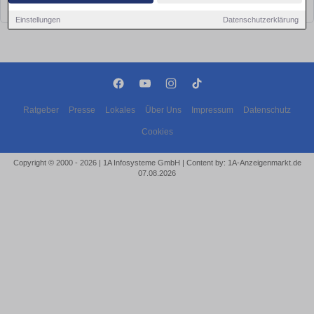
bald wieder vorbei!
Einstellungen
Datenschutzerklärung
Ratgeber
Presse
Lokales
Über Uns
Impressum
Datenschutz
Cookies
Copyright © 2000 - 2026 | 1A Infosysteme GmbH | Content by: 1A-Anzeigenmarkt.de
07.08.2026