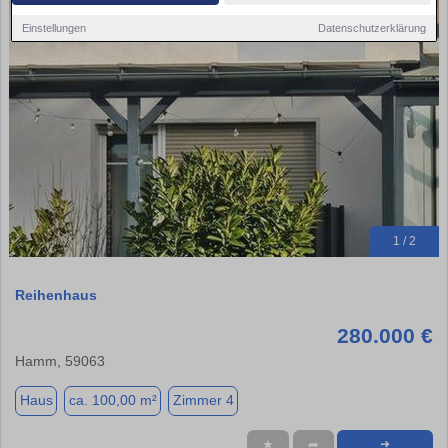
Einstellungen
Datenschutzerklärung
1 / 2
Reihenhaus
280.000 €
Hamm, 59063
Haus
ca. 100,00 m²
Zimmer 4
★
➦
➜