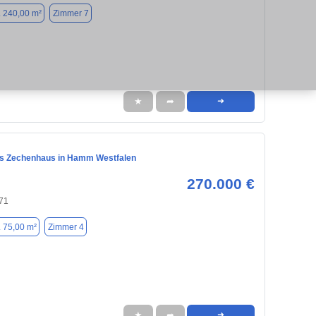
. 240,00 m²
Zimmer 7
★
➦
➜
s Zechenhaus in Hamm Westfalen
270.000 €
71
. 75,00 m²
Zimmer 4
★
➦
➜