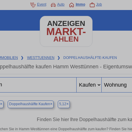
Event
Auto
Immo
Job
ANZEIGEN
MARKT-
AHLEN
MMOBILIEN
❯
WESTTUENNEN
❯
DOPPELHAUSHÄLFTE-KAUFEN
ppelhaushälfte kaufen Hamm Westtünnen - Eigentumswoh
×
×
×
Doppelhaushälfte Kaufen
5,12
Finden Sie hier Ihre Doppelhaushälfte zum 
chen Sie in Hamm Westtünnen eine Doppelhaushälfte zum kaufen? Finden Sie hie