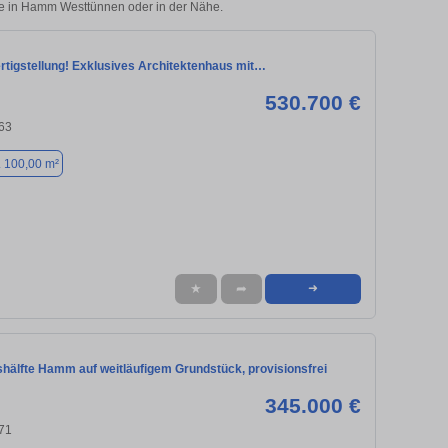
lie in Hamm Westtünnen oder in der Nähe.
ertigstellung! Exklusives Architektenhaus mit…
530.700 €
63
. 100,00 m²
★
➦
➜
hälfte Hamm auf weitläufigem Grundstück, provisionsfrei
345.000 €
71