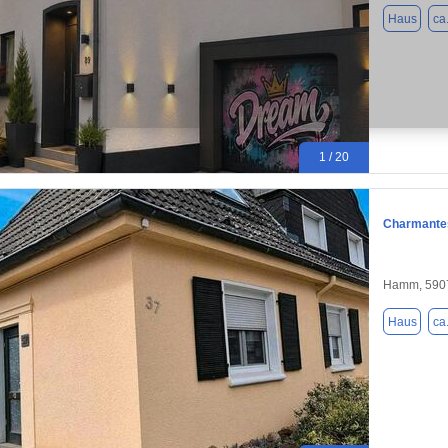
Haus
ca
1 / 20
Charmante
Hamm, 590
Haus
ca