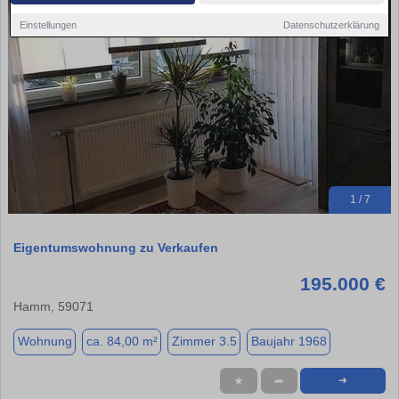
Einstellungen
Datenschutzerklärung
1 / 7
Eigentumswohnung zu Verkaufen
195.000 €
Hamm, 59071
Wohnung
ca. 84,00 m²
Zimmer 3.5
Baujahr 1968
★
➦
➜