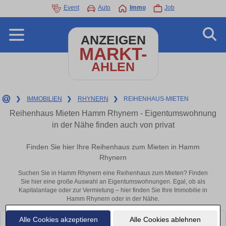
Event
Auto
Immo
Job
ANZEIGEN
MARKT-
AHLEN
❯
IMMOBILIEN
❯
RHYNERN
❯
REIHENHAUS-MIETEN
Reihenhaus Mieten Hamm Rhynern - Eigentumswohnung
in der Nähe finden auch von privat
Finden Sie hier Ihre Reihenhaus zum Mieten in Hamm
Rhynern
Suchen Sie in Hamm Rhynern eine Reihenhaus zum Mieten? Finden
Sie hier eine große Auswahl an Eigentumswohnungen. Egal, ob als
Kapitalanlage oder zur Vermietung – hier finden Sie Ihre Immobilie in
Hamm Rhynern oder in der Nähe.
Alle Cookies akzeptieren
Alle Cookies ablehnen
Leider konnten wir derzeit keine passenden Objekte finden. Schauen Sie