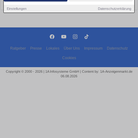
bald wieder vorbei!
Einstellungen
Datenschutzerklärung
Ratgeber
Presse
Lokales
Über Uns
Impressum
Datenschutz
Cookies
Copyright © 2000 - 2026 | 1A Infosysteme GmbH | Content by: 1A-Anzeigenmarkt.de
06.08.2026