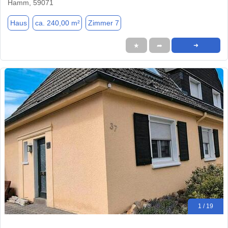
Hamm, 59071
Haus
ca. 240,00 m²
Zimmer 7
★
➦
➜
1 / 19