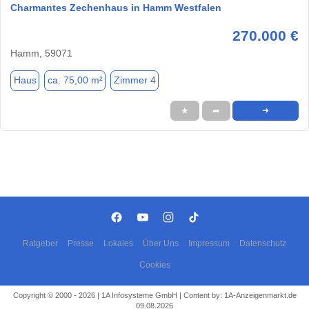
Charmantes Zechenhaus in Hamm Westfalen
270.000 €
Hamm, 59071
Haus
ca. 75,00 m²
Zimmer 4
★
➦
➜
Ratgeber
Presse
Lokales
Über Uns
Impressum
Datenschutz
Cookies
Copyright © 2000 - 2026 | 1A Infosysteme GmbH | Content by: 1A-Anzeigenmarkt.de
09.08.2026