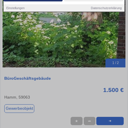
Einstellungen
Datenschutzerklärung
1 / 2
BüroGeschäftsgebäude
1.500 €
Hamm, 59063
Gewerbeobjekt
★
➦
➜