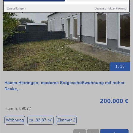
Einstellungen
Datenschutzerklärung
1 / 15
Hamm-Herringen: moderne Erdgeschoßwohnung mit hoher
Decke,…
200.000 €
Hamm, 59077
Wohnung
ca. 83,87 m²
Zimmer 2