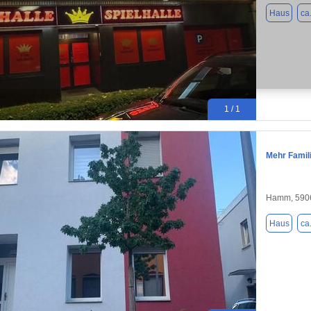
Haus
ca
1 / 1
Mehr Famil
Hamm, 590
Haus
ca