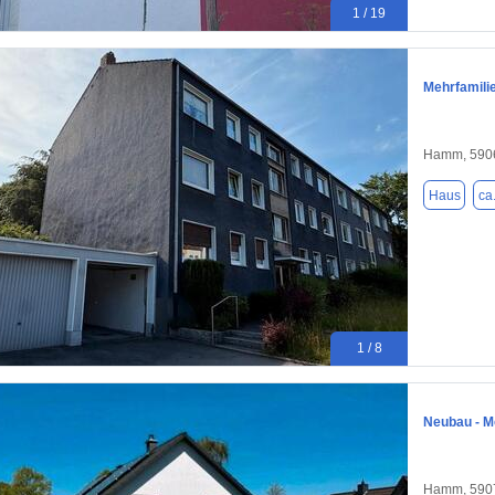
1 / 19
Mehrfamili
Hamm, 590
Haus
ca
1 / 8
Neubau - M
Hamm, 590