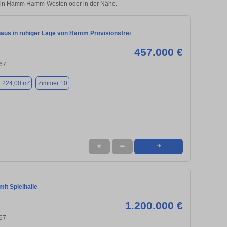
lie in Hamm Hamm-Westen oder in der Nähe.
haus in ruhiger Lage von Hamm Provisionsfrei
457.000 €
67
. 224,00 m²
Zimmer 10
★
➦
➜
it Spielhalle
1.200.000 €
67