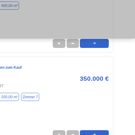
. 400,00 m²
★
➦
➜
ien zum Kauf
350.000 €
67
. 200,00 m²
Zimmer 7
★
➦
➜