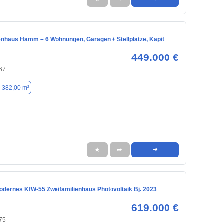
enhaus Hamm – 6 Wohnungen, Garagen + Stellplätze, Kapit
449.000 €
67
. 382,00 m²
★
➦
➜
odernes KfW-55 Zweifamilienhaus Photovoltaik Bj. 2023
619.000 €
75