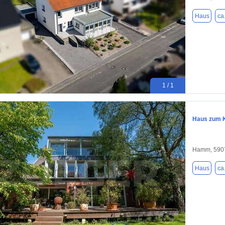
Haus
ca
1 / 1
Haus zum K
Hamm, 590
Haus
ca