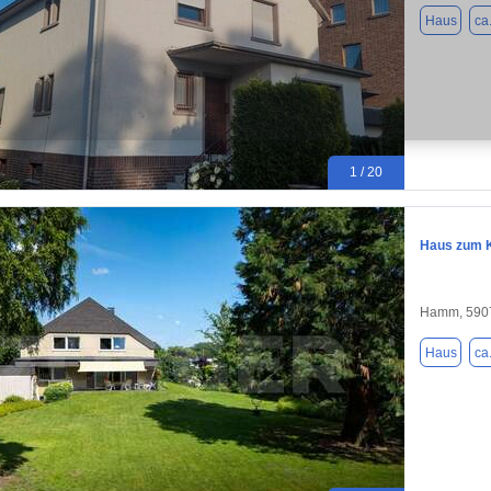
Haus
ca
1 / 20
Haus zum K
Hamm, 590
Haus
ca