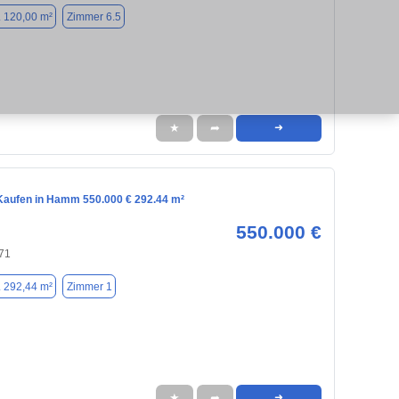
. 120,00 m²
Zimmer 6.5
★
➦
➜
aufen in Hamm 550.000 € 292.44 m²
550.000 €
71
. 292,44 m²
Zimmer 1
★
➦
➜