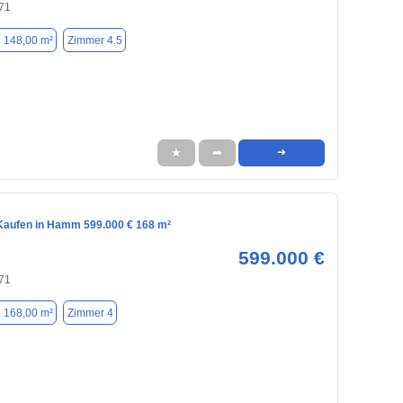
71
. 148,00 m²
Zimmer 4.5
★
➦
➜
aufen in Hamm 599.000 € 168 m²
599.000 €
71
. 168,00 m²
Zimmer 4