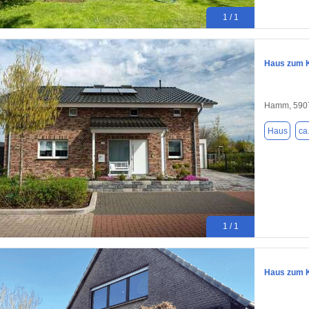
1 / 1
Haus zum K
Hamm, 590
Haus
ca
1 / 1
Haus zum K