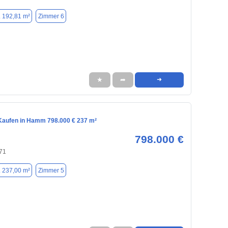
. 192,81 m²
Zimmer 6
★
➦
➜
aufen in Hamm 798.000 € 237 m²
798.000 €
71
. 237,00 m²
Zimmer 5