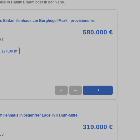
obilie in Hamm Braam oder in der Nähe.
s Einfamilienhaus am Burghügel Mark - provisionsfrei
580.000 €
71
. 124,00 m²
★
➦
➜
milienhaus in begehrter Lage in Hamm-Mitte
319.000 €
63