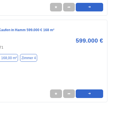
★
➦
➜
aufen in Hamm 599.000 € 168 m²
599.000 €
71
. 168,00 m²
Zimmer 4
★
➦
➜