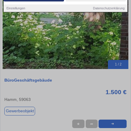
Einstellungen
Datenschutzerklärung
1 / 2
BüroGeschäftsgebäude
1.500 €
Hamm, 59063
Gewerbeobjekt
★
➦
➜