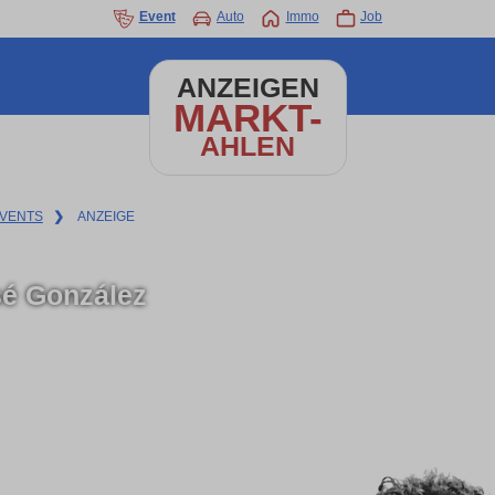
Event
Auto
Immo
Job
ANZEIGEN
MARKT-
AHLEN
VENTS
❯
ANZEIGE
é González