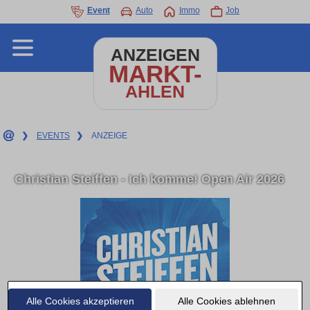
Event
Auto
Immo
Job
ANZEIGEN
MARKT-
AHLEN
❯
EVENTS
❯
ANZEIGE
Christian Steiffen - Ich komme! Open Air 2026
Alle Cookies akzeptieren
Alle Cookies ablehnen